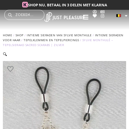
Spring
SHOP NU, BETAAL IN 3 DELEN MET KLARNA
naar
Search
Search
de
inhoud
HOME
/
SHOP
/
INTIEME SIERADEN VAN SYLVIE MONTHULE
/
INTIEME SIERADEN
VOOR HAAR
/
TEPELKLEMMEN EN TEPELPIERCINGS
/ SYLVIE MONTHULÉ –
TEPELSIERAAD SACRED SCARABS | ZILVER
🔍