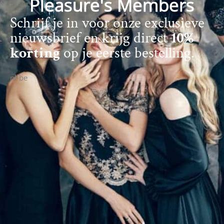
Pleasure's Members
Schrijf je in voor onze exclusieve
nieuwsbrief en krijg direct
10%
korting
op je eerste bestelling.
nl-be