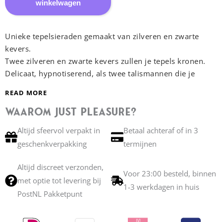
Tepelsieraad
winkelwagen
Sacred
Scarabs
Unieke tepelsieraden gemaakt van zilveren en zwarte
|
kevers.
Zilver
Twee zilveren en zwarte kevers zullen je tepels kronen.
aantal
Delicaat, hypnotiserend, als twee talismannen die je
schoonheid eren. Hangend aan je tepels, zullen hun
READ MORE
strelingen voortdurend de weelderige ronding van je
borsten borstelen.
Waarom Just Pleasure?
Prachtige lichaamssieraden met sublieme symbolen van
Altijd sfeervol verpakt in
Betaal achteraf of in 3
het oude Egypte, ze zullen schijnen en wiegen over je
geschenkverpakking
termijnen
lichaam en zullen je sensuele strelingen geven terwijl je
beweegt.
Altijd discreet verzonden,
Ontworpen door designer Sylvie Monthulé
Voor 23:00 besteld, binnen
met optie tot levering bij
Met de hand gemaakt in Frankrijk
1-3 werkdagen in huis
PostNL Pakketpunt
Lees meer →