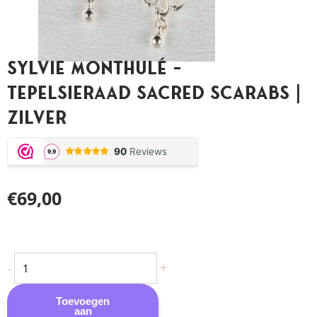
Sylvie Monthulé –
Tepelsieraad Sacred Scarabs |
Zilver
€
69,00
Sylvie
+
-
Monthulé
-
Toevoegen
aan