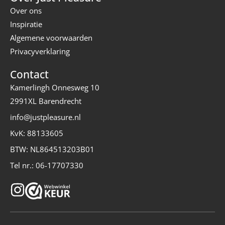
Over ons
Inspiratie
Algemene voorwaarden
Privacyverklaring
Contact
Kamerlingh Onnesweg 10
2991XL Barendrecht
info@justpleasure.nl
KvK: 88133605
BTW: NL864513203B01
Tel nr.: 06-17707330
I
n
s