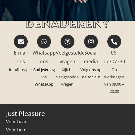
Hoe kan jij ons
benaderen?
E-mail
Whatsapp
Veelgestelde
Social
06-
ons
ons
vragen
media
17707330
info@justpleasure.nl
Stel je vraag
Kijk bij
Volg ons op
Op
via
veelgestelde
de socials!
werkdagen
WhatsApp
vragen
van 09.00 –
20.00
Just Pleasure
Voor haar
Voor hem