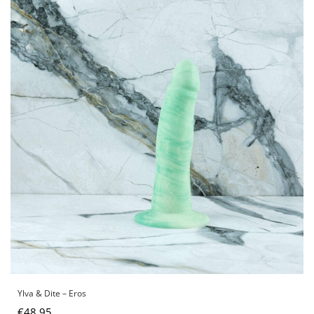
Ylva & Dite – Eros
€
48,95