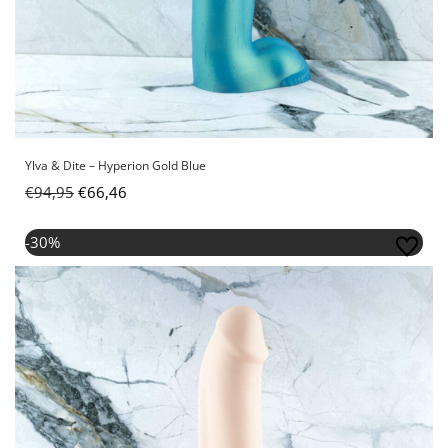
Ylva & Dite – Hyperion Gold Blue
€
94,95
€
66,46
Oorspronkelijke
Huidige
-30%
prijs
prijs
was:
is:
€94,95.
€66,46.