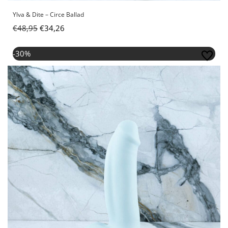
Ylva & Dite – Circe Ballad
€
48,95
€
34,26
Oorspronkelijke
Huidige
-30%
prijs
prijs
was:
is:
€59,95.
€41,96.