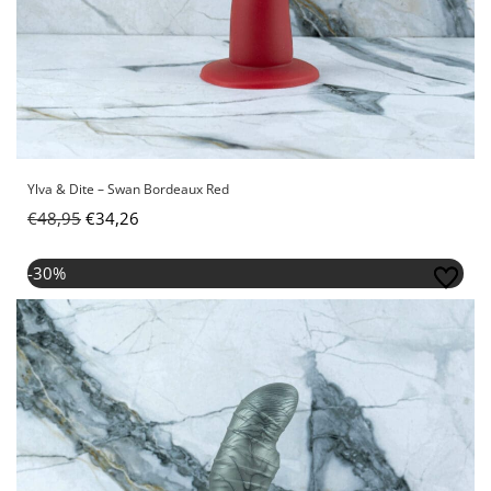
Ylva & Dite – Swan Bordeaux Red
€
48,95
€
34,26
Oorspronkelijke
Huidige
-30%
prijs
prijs
was:
is:
€48,95.
€34,26.