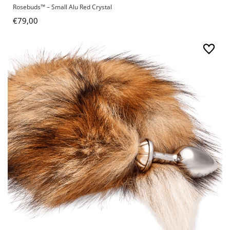
Rosebuds™ – Small Alu Red Crystal
€
79,00
Prijsklasse:
€250,00
tot
€380,00