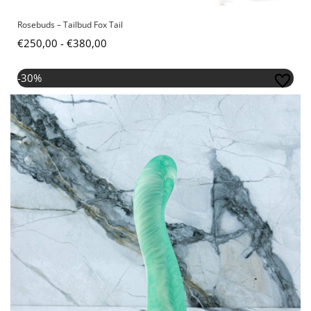
Rosebuds – Tailbud Fox Tail
€
250,00
-
€
380,00
Oorspronkelijke
Huidige
-30%
prijs
prijs
was:
is:
€48,95.
€34,26.