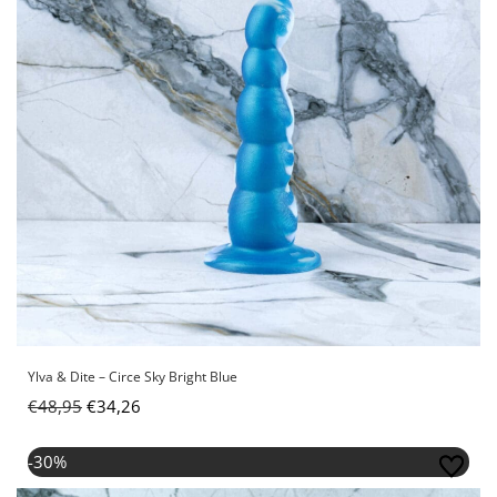
Ylva & Dite – Circe Sky Bright Blue
€
48,95
€
34,26
Oorspronkelijke
Huidige
-30%
prijs
prijs
was:
is: