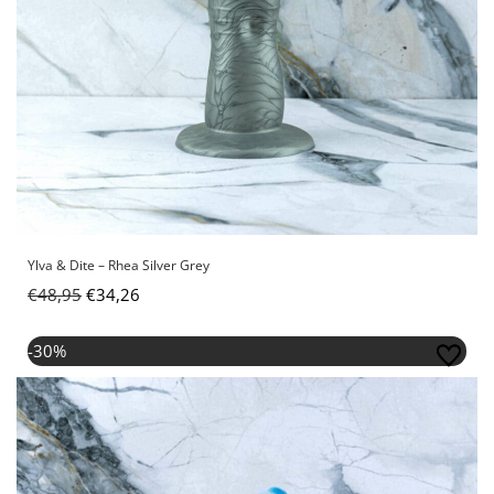
Ylva & Dite – Rhea Silver Grey
€
48,95
€
34,26
Oorspronkelijke
Huidige
-30%
prijs
prijs
was:
is:
€48,95.
€34,26.