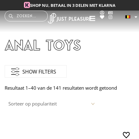
Spring
SHOP NU, BETAAL IN 3 DELEN MET KLARNA
naar
Search
Search
de
inhoud
Anal Toys
Gesorteer
op
SHOW FILTERS
popularite
Resultaat 1–40 van de 141 resultaten wordt getoond