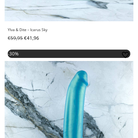
Ylva & Dite – Icarus Sky
€
59,95
€
41,96
Oorspronkelijke
Huidige
-30%
prijs
prijs
was:
is:
€94,95.
€66,46.