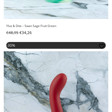
Ylva & Dite – Swan Sage Fruit Green
€
48,95
€
34,26
Oorspronkelijke
Huidige
-30%
prijs
prijs
was:
is:
€48,95.
€34,26.