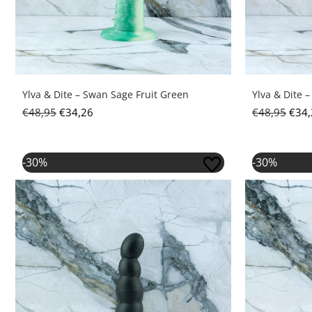
Ylva & Dite – Swan Sage Fruit Green
Ylva & Dite 
€
48,95
€
34,26
€
48,95
€
34,
Oorspronkelijke prijs was: €48,95.
Huidige prijs is: €34,26.
Oors
-30%
-30%