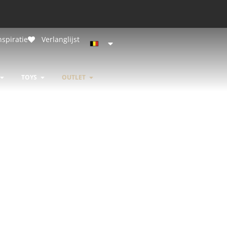
nspiratie
Verlanglijst
R & LUXE BONDAGE
OPEN DESIGNERS
OPEN TOYS
OPEN OUTLET
TOYS
OUTLET