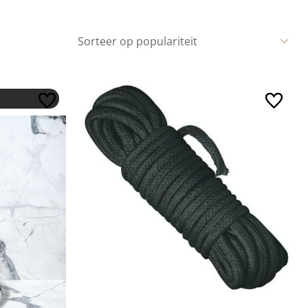
 was: €90,19.
s: €70,00.
Prijsklasse: €10,95 tot €19,95