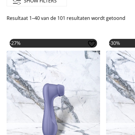
SHOW FILTERS
Resultaat 1–40 van de 101 resultaten wordt getoond
Oorspronkelijke prijs was: €47,95.
Huidige prijs is: €35,00.
-27%
-30%