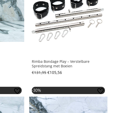
Rimba Bondage Play – Verstelbare
Spreidstang met Boeien
€
131,95
€
105,56
 was: €48,95.
s: €34,26.
Oorspronkelijke prijs was: €48,95.
Huidige prijs is: €34,26.
-30%