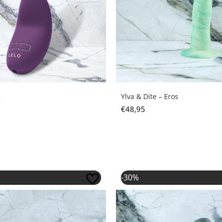
3
Ylva & Dite – Eros
€
48,95
pronkelijke prijs was: €48,95.
Huidige prijs is: €34,26.
Oorspronkelijke prijs
Huidige prijs i
-30%