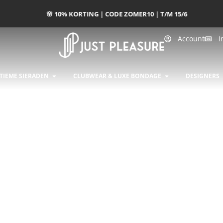
🌸 10% KORTING | CODE ZOMER10 | T/M 15/6
Account
I
INGERIE
OPEN INTIEME SIERADEN
OPEN CLUBWEA
TIEME SIERADEN
CLUBWEAR & LUXE BONDAGE
DESIGNERS
rteerd op populariteit