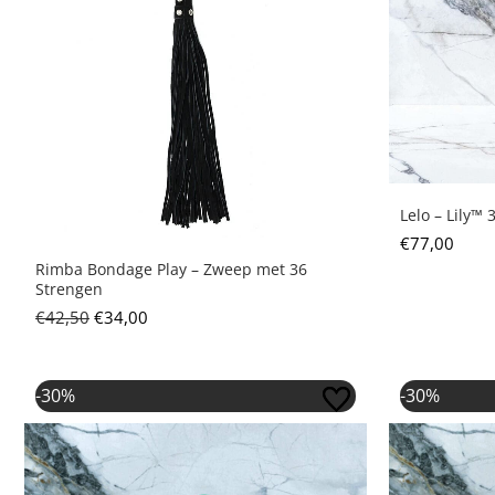
Lelo – Lily™ 
€
77,00
Rimba Bondage Play – Zweep met 36
Strengen
€
42,50
€
34,00
Oorspronkelijke prijs was: €48,95.
Huidige prijs is: €34,26.
Oors
-30%
-30%