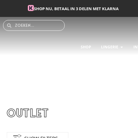
Spring naar de inhoud
SHOP NU, BETAAL IN 3 DELEN MET KLARNA
Search
Search
OPEN L
SHOP
LINGERIE
IN
Outlet
Geso