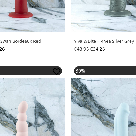
– Swan Bordeaux Red
Ylva & Dite – Rhea Silver Grey
26
€
48,95
€
34,26
pronkelijke prijs was: €48,95.
Huidige prijs is: €34,26.
Oorspronkelijke prijs
Huidige prijs i
-30%