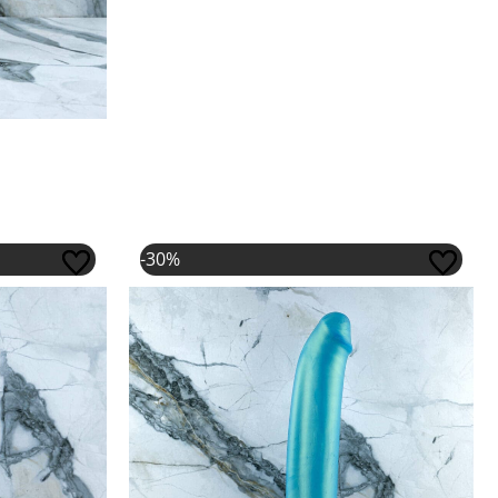
 was: €59,95.
s: €41,96.
Oorspronkelijke prijs was: €94,95.
Huidige prijs is: €66,46.
-30%