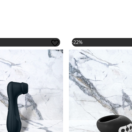
Oorspronkelijke prijs
Huidige prijs i
-22%