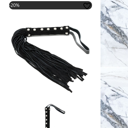
Oorspronkelijke prijs was: €42,50.
Huidige prijs is: €34,00.
-20%