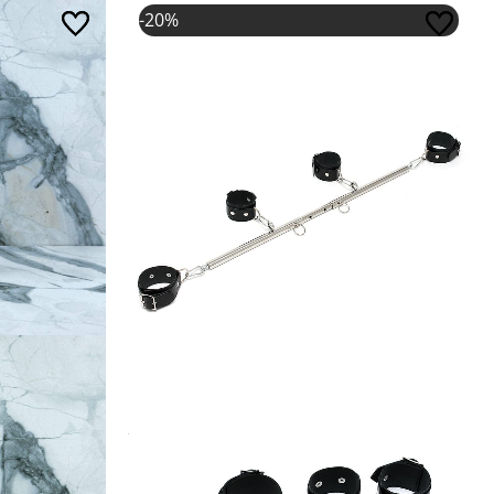
Oorspronkelijke prijs was: €131,95.
Huidige prijs is: €105,56.
-20%