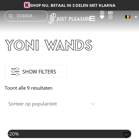
Spring naar de inhoud
SHOP NU, BETAAL IN 3 DELEN MET KLARNA
Search
Search
Yoni Wands
Gesorteerd op populariteit
SHOW FILTERS
Toont alle 9 resultaten
Oorspronkelijke prijs was: €25,00.
Huidige prijs is: €20,00.
-20%