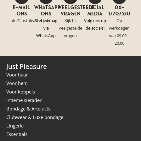
E-mail
Whatsapp
Veelgestelde
Social
06-
ons
ons
vragen
media
17707330
info@justpleasure.nl
Stel je vraag
Kijk bij
Volg ons op
Op
via
veelgestelde
de socials!
werkdagen
WhatsApp
vragen
van 09.00 –
20.00
Just Pleasure
Voor haar
Voor hem
Voor koppels
Intieme sieraden
Bondage & Artefacts
Clubwear & Luxe bondage
Lingerie
Essentials