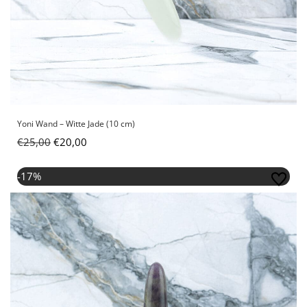
Yoni Wand – Witte Jade (10 cm)
€
25,00
€
20,00
Oorspronkelijke prijs was: €30,00.
Huidige prijs is: €25,00.
-17%