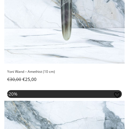
Yoni Wand – Amethist (10 cm)
€
30,00
€
25,00
Oorspronkelijke prijs was: €25,00.
Huidige prijs is: €20,00.
-20%