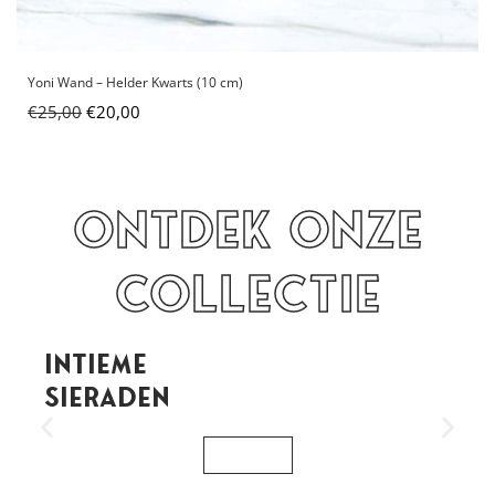
Yoni Wand – Helder Kwarts (10 cm)
€
25,00
€
20,00
Ontdek onze
collectie
Intieme
sieraden
SHOP