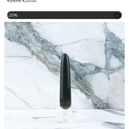
€
25,00
€
20,00
Oorspronkelijke prijs was: €25,00.
Huidige prijs is: €20,00.
-20%