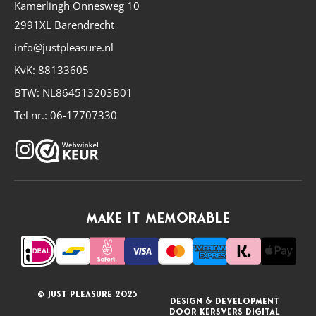
Kamerlingh Onnesweg 10
2991XL Barendrecht
info@justpleasure.nl
KvK: 88133605
BTW: NL864513203B01
Tel nr.: 06-17707330
I
n
s
t
Make it memorable
a
g
r
a
© Just Pleasure 2023
design & development
door Kersvers Digital