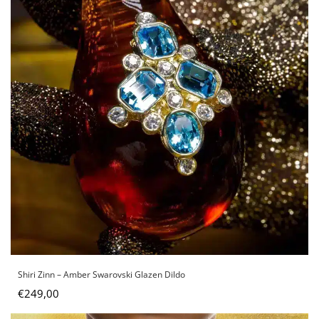
Shiri Zinn – Amber Swarovski Glazen Dildo
€
249,00