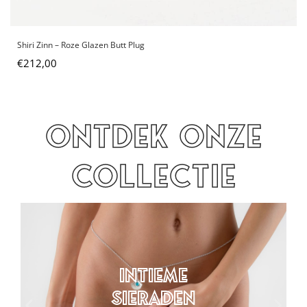
Shiri Zinn – Roze Glazen Butt Plug
€
212,00
Ontdek onze
collectie
Intieme
sieraden