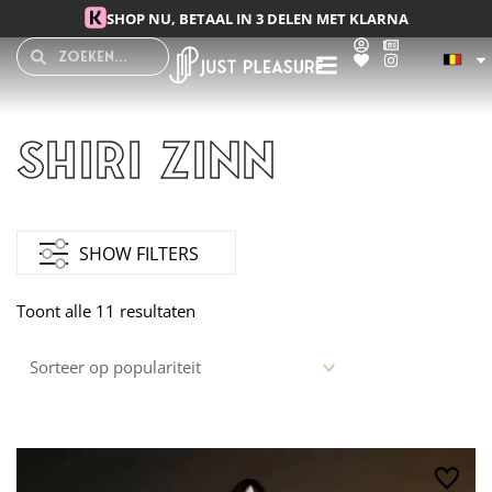
Spring
SHOP NU, BETAAL IN 3 DELEN MET KLARNA
naar
Search
Search
de
inhoud
Shiri Zinn
Gesorteerd
op
SHOW FILTERS
populariteit
Toont alle 11 resultaten