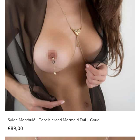
Sylvie Monthulé – Tepelsieraad Mermaid Tail | Goud
€
89,00