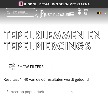
Spring
SHOP NU, BETAAL IN 3 DELEN MET KLARNA
naar
Search
Search
de
inhoud
Tepelklemmen en
Tepelpiercings
Gesorteerd
op
SHOW FILTERS
populariteit
Resultaat 1–40 van de 66 resultaten wordt getoond