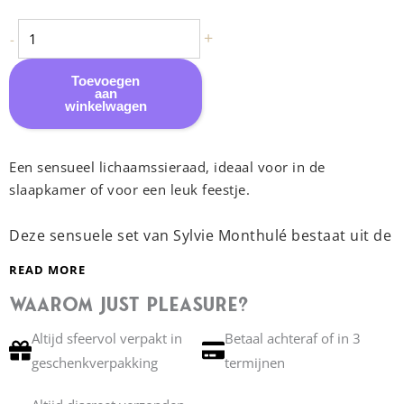
-
Set
+
-
Kiss
Me
Toevoegen
aan
|
winkelwagen
Goud
aantal
Een sensueel lichaamssieraad, ideaal voor in de
slaapkamer of voor een leuk feestje.
Deze sensuele set van Sylvie Monthulé bestaat uit de
volgende items:
READ MORE
Waarom Just Pleasure?
G-string ” Kiss Me “
Tepelsieraad ” Sweet Kisses “
Altijd sfeervol verpakt in
Betaal achteraf of in 3
Oorbellen ” Lovely Kisses “
geschenkverpakking
termijnen
Kiss me;
Weelderige, gouden vrouwenlippen sieren je