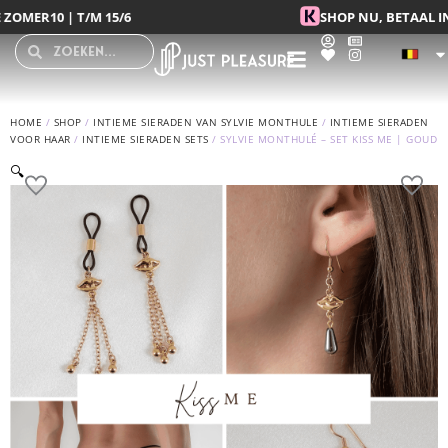
Spring
SHOP NU, BETAAL IN 3 DELEN MET KLARNA
naar
Search
Search
de
inhoud
HOME
/
SHOP
/
INTIEME SIERADEN VAN SYLVIE MONTHULE
/
INTIEME SIERADEN
VOOR HAAR
/
INTIEME SIERADEN SETS
/ SYLVIE MONTHULÉ – SET KISS ME | GOUD
🔍