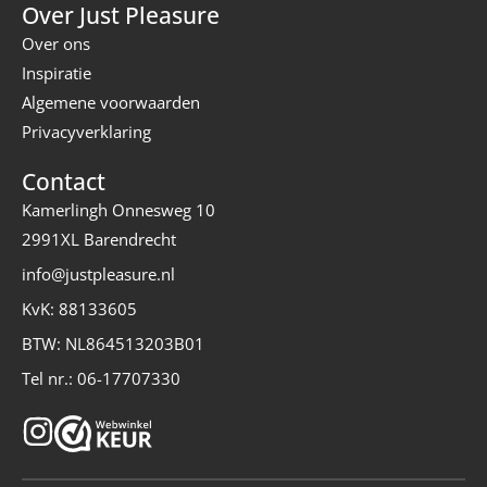
Over Just Pleasure
Over ons
Inspiratie
Algemene voorwaarden
Privacyverklaring
Contact
Kamerlingh Onnesweg 10
2991XL Barendrecht
info@justpleasure.nl
KvK: 88133605
BTW: NL864513203B01
Tel nr.: 06-17707330
I
n