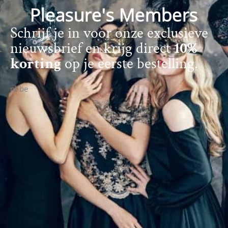
Pleasure's Members
Schrijf je in voor onze exclusieve
nieuwsbrief en krijg direct
10%
korting
op je eerste bestelling.
nl-be