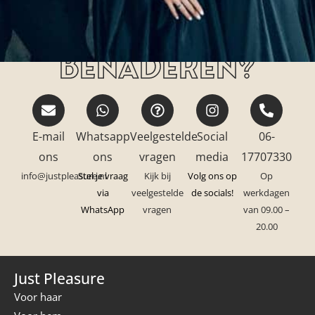
Hoe kan jij ons
benaderen?
E-mail
Whatsapp
Veelgestelde
Social
06-
ons
ons
vragen
media
17707330
info@justpleasure.nl
Stel je vraag
Kijk bij
Volg ons op
Op
via
veelgestelde
de socials!
werkdagen
WhatsApp
vragen
van 09.00 –
20.00
Just Pleasure
Voor haar