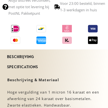
Altijd discreet verzonden,
rondingen. Een knipoog naar die sensuele kussen op je
Voor 23:00 besteld, binnen
met optie tot levering bij
zoete lippen!
1-3 werkdagen in huis
PostNL Pakketpunt
Ontworpen door designer Sylvie Monthulé
Met de hand gemaakt in Frankrijk
Beschikbaar in 6 verschillende maten
Beschrijving
Specifications
Beschrijving & Materiaal
Hoge vergulding van 1 micron 16 karaat en een
afwerking van 24 karaat over basismetalen.
Zwarte elastieken. Handwasbaar.