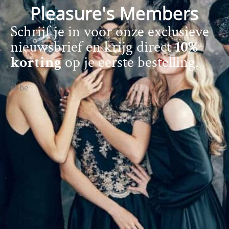
Pleasure's Members
Schrijf je in voor onze exclusieve
nieuwsbrief en krijg direct
10%
korting
op je eerste bestelling.
nl-be