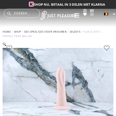
Spring
SHOP NU, BETAAL IN 3 DELEN MET KLARNA
naar
Search
Search
de
inhoud
HOME
/
SHOP
/
SEX SPEELTJES VOOR VROUWEN
/
DILDO’S
/ YLVA & DITE –
PRICKLY PEAR BALLAD
🔍