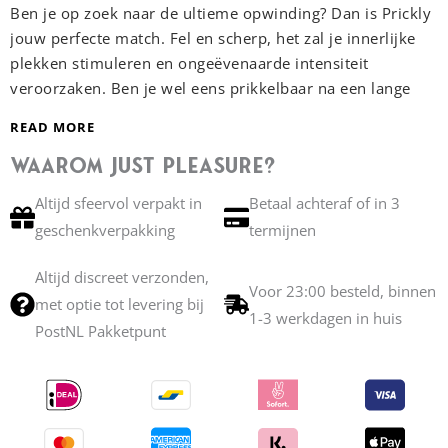
Ben je op zoek naar de ultieme opwinding? Dan is Prickly
jouw perfecte match. Fel en scherp, het zal je innerlijke
plekken stimuleren en ongeëvenaarde intensiteit
veroorzaken. Ben je wel eens prikkelbaar na een lange
dag? Laat jezelf gaan en geniet maximaal.
READ MORE
Waarom Just Pleasure?
Handgemaakt Dutch Design
Speciaal voor jou
ontworpen designs in prachtige kleuren.
Altijd sfeervol verpakt in
Betaal achteraf of in 3
Suction Cup
Hoe wild je het ook maakt, hij blijft
geschenkverpakking
termijnen
zitten.
Butt Safe
Altijd discreet verzonden,
Harnass Ready
Voor 23:00 besteld, binnen
met optie tot levering bij
1-3 werkdagen in huis
PostNL Pakketpunt
Lees meer →