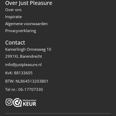
Over Just Pleasure
Over ons
Inspiratie
Algemene voorwaarden
Privacyverklaring
Contact
Kamerlingh Onnesweg 10
2991XL Barendrecht
info@justpleasure.nl
KvK: 88133605
BTW: NL864513203B01
Tel nr.: 06-17707330
I
n