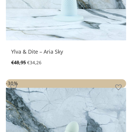
Ylva & Dite – Aria Sky
€
48,95
€
34,26
Oorspronkelijke
Huidige
prijs
prijs
-30%
was:
is:
€48,95.
€34,26.