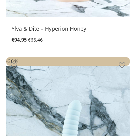
Ylva & Dite – Hyperion Honey
€
94,95
€
66,46
Oorspronkelijke
Huidige
prijs
prijs
-30%
was:
is:
€48,95.
€34,26.