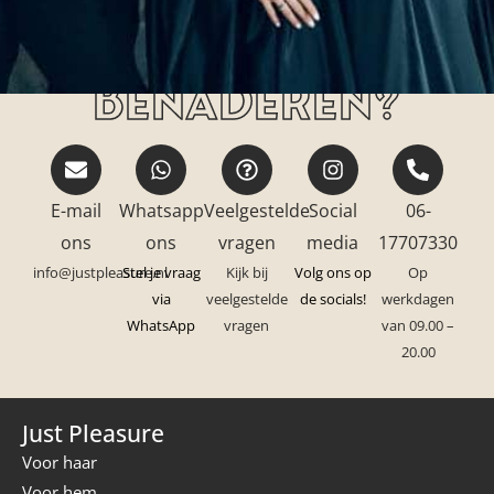
Hoe kan jij ons
benaderen?
E-mail
Whatsapp
Veelgestelde
Social
06-
ons
ons
vragen
media
17707330
info@justpleasure.nl
Stel je vraag
Kijk bij
Volg ons op
Op
via
veelgestelde
de socials!
werkdagen
WhatsApp
vragen
van 09.00 –
20.00
Just Pleasure
Voor haar
Voor hem