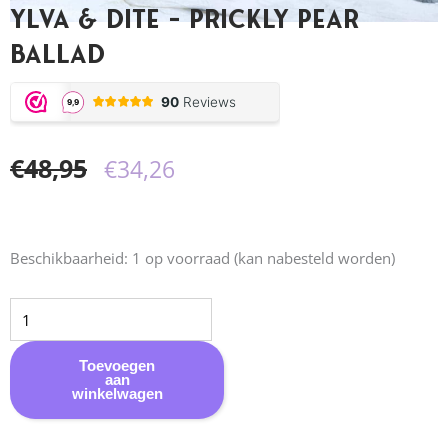
Ylva & Dite – Prickly Pear
Ballad
Oorspronkelijke
Huidige
€
48,95
€
34,26
prijs
prijs
was:
is:
Ylva
Beschikbaarheid:
1 op voorraad (kan nabesteld worden)
&
€48,95.
€34,26.
Dite
-
Prickly
Toevoegen
aan
Pear
winkelwagen
Ballad
aantal