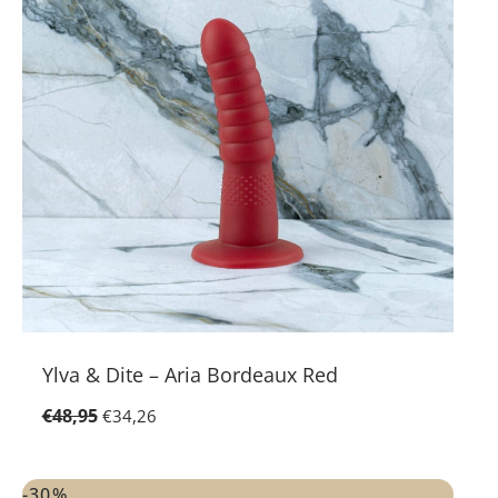
Ylva & Dite – Aria Bordeaux Red
€
48,95
€
34,26
Oorspronkelijke
Huidige
prijs
prijs
-30%