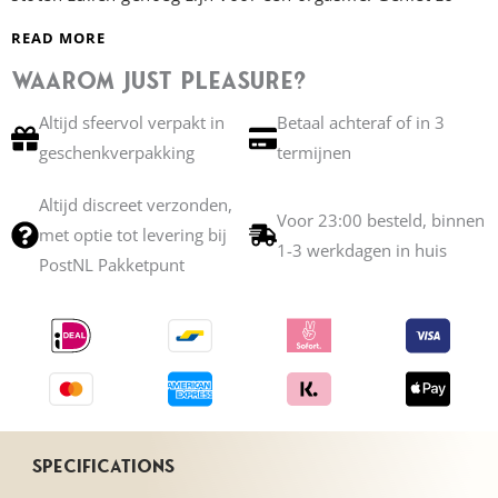
vaak als je maar wilt.
READ MORE
Waarom Just Pleasure?
Handgemaakt Dutch Design
Speciaal voor jou
ontworpen designs in prachtige kleuren.
Altijd sfeervol verpakt in
Betaal achteraf of in 3
Suction Cup
Hoe wild je het ook maakt, hij blijft
geschenkverpakking
termijnen
zitten.
Butt Safe
Altijd discreet verzonden,
Harnass Ready
Voor 23:00 besteld, binnen
met optie tot levering bij
1-3 werkdagen in huis
PostNL Pakketpunt
Lees meer →
Specifications