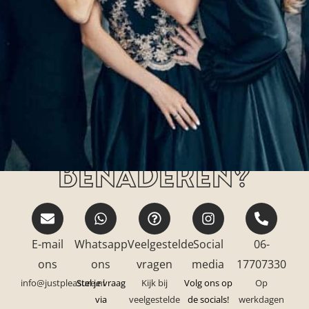
Hoe kan jij ons
benaderen?
E-mail
Whatsapp
Veelgestelde
Social
06-
ons
ons
vragen
media
17707330
info@justpleasure.nl
Stel je vraag
Kijk bij
Volg ons op
Op
via
veelgestelde
de socials!
werkdagen