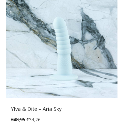
Ylva & Dite – Aria Sky
€
48,95
€
34,26