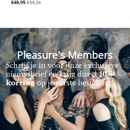
€
48,95
€
34,26
Pleasure's Members
Schrijf je in voor onze exclusieve
nieuwsbrief en krijg direct
10%
korting
op je eerste bestelling.
nl-be