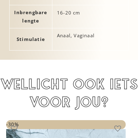
Inbrengbare
16-20 cm
lengte
Anaal, Vaginaal
Stimulatie
Wellicht ook iets
voor jou?
Oorspronkelijke
Huidige
prijs
prijs
-30%
was:
is:
€48,95.
€34,26.