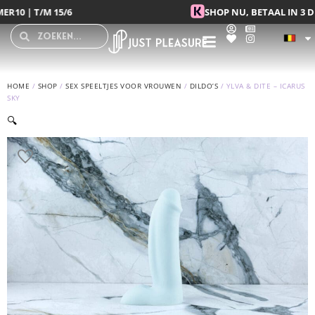
Spring
SHOP NU, BETAAL IN 3 DELEN MET KLARNA
naar
Search
Search
de
inhoud
HOME
/
SHOP
/
SEX SPEELTJES VOOR VROUWEN
/
DILDO’S
/ YLVA & DITE – ICARUS
SKY
🔍