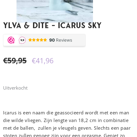
Ylva & Dite – Icarus Sky
Oorspronkelijke
Huidige
€
59,95
€
41,96
prijs
prijs
was:
is:
Uitverkocht
€59,95.
€41,96.
Icarus is een naam die geassocieerd wordt met een man
die wilde vliegen. Zijn lengte van 18,2 cm in combinatie
met de ballen, zullen je vleugels geven. Slechts een paar
stoten zullen genoeg zijn voor een orgasme. Geniet zo