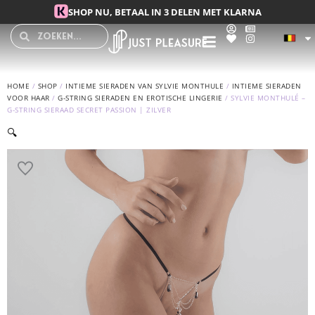
Spring
SHOP NU, BETAAL IN 3 DELEN MET KLARNA
naar
Search
Search
de
inhoud
HOME
/
SHOP
/
INTIEME SIERADEN VAN SYLVIE MONTHULE
/
INTIEME SIERADEN
VOOR HAAR
/
G-STRING SIERADEN EN EROTISCHE LINGERIE
/ SYLVIE MONTHULÉ –
G-STRING SIERAAD SECRET PASSION | ZILVER
🔍