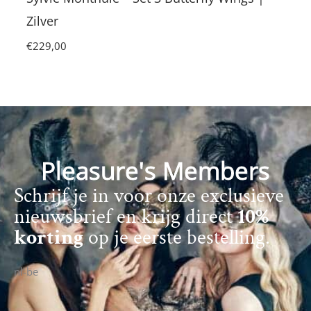
Zilver
€
229,00
Pleasure's Members
Schrijf je in voor onze exclusieve
nieuwsbrief en krijg direct
10%
korting
op je eerste bestelling.
nl-be