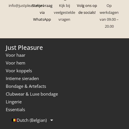
info@justpleasure.nl
Stel je vraag
Kijk bij
Volg ons op
Op
via
veelgestelde
de socials!
werkdagen
WhatsApp
vragen
van 09.00 –
20.00
Just Pleasure
Voor haar
Voor hem
Voor koppels
Intieme sieraden
Bondage & Artefacts
Clubwear & Luxe bondage
Lingerie
Essentials
Dutch (Belgian)