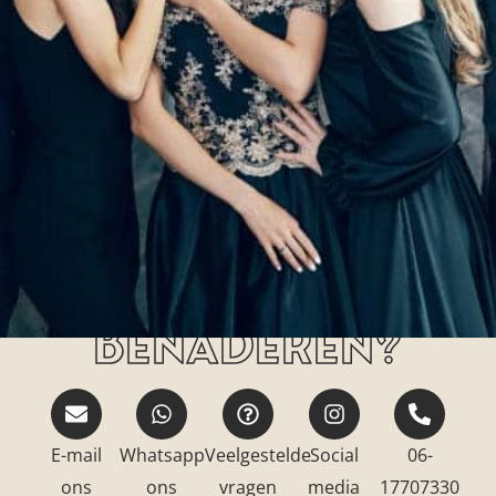
Hoe kan jij ons
benaderen?
E-mail
Whatsapp
Veelgestelde
Social
06-
ons
ons
vragen
media
17707330