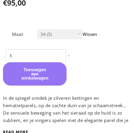
€
95,00
Sylvie
Maat
Wissen
Monthulé
-
G-
+
-
String
Sieraad
Toevoegen
aan
Secret
winkelwagen
Passion
|
In de spiegel ontdek je zilveren kettingen en
Zilver
hematietparels, op de zachte duin van je schaamstreek…
aantal
De sensuele beweging van het sieraad op de huid is zo
subliem, en je vingers spelen met de elegante parel die je
intieme zone streelt…
READ MORE