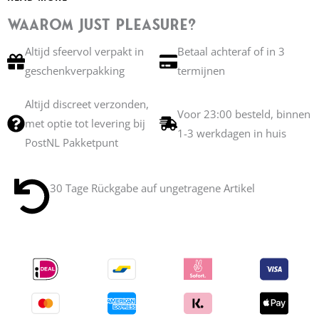
Je schaamlippen bieden zich aan voor strelingen,
aangeboden voor kussen… Je geliefde, vanavond, zal
Waarom Just Pleasure?
betoverd worden door de details van deze string: de dans
Altijd sfeervol verpakt in
Betaal achteraf of in 3
van de gedrapeerde kettingen, de fijne druppels die
geschenkverpakking
termijnen
dwarrelen, de kleine man verliefd op de hematietparel die
jouw genoegens proeft!
Altijd discreet verzonden,
Ontworpen door designer Sylvie Monthulé
Voor 23:00 besteld, binnen
met optie tot levering bij
Met de hand gemaakt in Frankrijk
1-3 werkdagen in huis
PostNL Pakketpunt
Beschikbaar in 6 verschillende maten
Lees meer →
30 Tage Rückgabe auf ungetragene Artikel