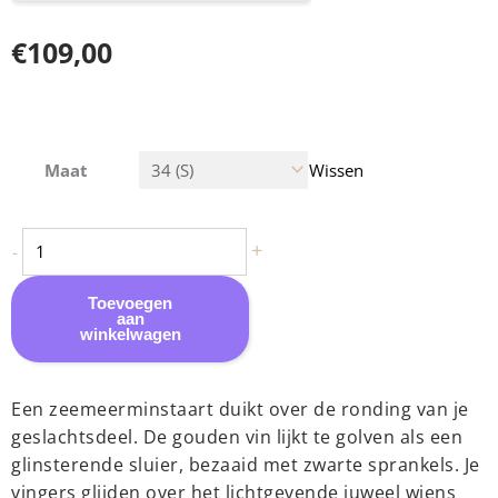
€
109,00
Sylvie Monthulé - G-String Sieraad Mermaid Tail | Goud aantal
Maat
Wissen
+
-
Toevoegen
aan
winkelwagen
Een zeemeerminstaart duikt over de ronding van je
geslachtsdeel. De gouden vin lijkt te golven als een
glinsterende sluier, bezaaid met zwarte sprankels. Je
vingers glijden over het lichtgevende juweel wiens