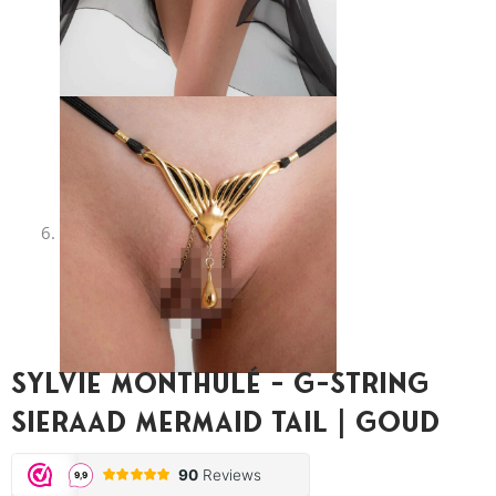
Sylvie Monthulé – G-String
Sieraad Mermaid Tail | Goud