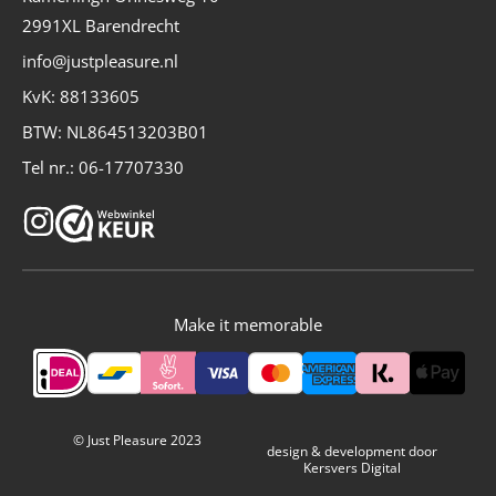
2991XL Barendrecht
info@justpleasure.nl
KvK: 88133605
BTW: NL864513203B01
Tel nr.: 06-17707330
I
n
s
t
Make it memorable
a
g
r
a
© Just Pleasure 2023
design & development
door
Kersvers Digital
m