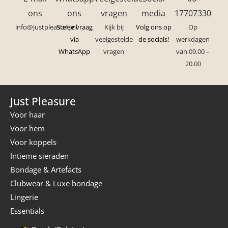
ons
ons
vragen
media
17707330
info@justpleasure.nl
Stel je vraag
Kijk bij
Volg ons op
Op
via
veelgestelde
de socials!
werkdagen
WhatsApp
vragen
van 09.00 –
20.00
Just Pleasure
Voor haar
Voor hem
Voor koppels
Intieme sieraden
Bondage & Artefacts
Clubwear & Luxe bondage
Lingerie
Essentials