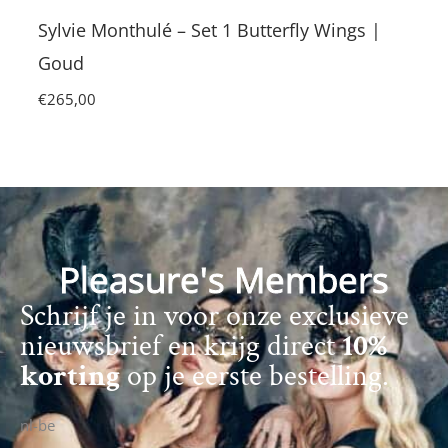
Sylvie Monthulé – Set 1 Butterfly Wings |
Goud
€
265,00
Pleasure's Members
Schrijf je in voor onze exclusieve
nieuwsbrief en krijg direct
10%
korting
op je eerste bestelling.
nl-be