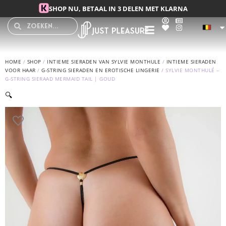
Spring naar de inhoud
SHOP NU, BETAAL IN 3 DELEN MET KLARNA
Search
Search
HOME
/
SHOP
/
INTIEME SIERADEN VAN SYLVIE MONTHULE
/
INTIEME SIERADEN
VOOR HAAR
/
G-STRING SIERADEN EN EROTISCHE LINGERIE
/ SYLVIE MONTHULÉ –
G-STRING SIERAAD MERMAID TAIL | GOUD
🔍