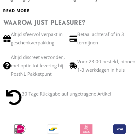
sensuele curve de duin van je schaamstreek volgt, en
READ MORE
dompelen de fonkelende druppel in de oceaan van je
geheimen.
Waarom Just Pleasure?
Het genot overweldigt je, neemt je mee. Een juweel
Altijd sfeervol verpakt in
Betaal achteraf of in 3
string van een subliem erotisch gehalte, om te
geschenkverpakking
termijnen
bewaren voor unieke sensaties tijdens de liefde. Een
majestueus juweel als een liefdeslied, dat zelfs de
Altijd discreet verzonden,
ronding van je billen siert…
Voor 23:00 besteld, binnen
met optie tot levering bij
Ontworpen door designer Sylvie Monthulé
1-3 werkdagen in huis
PostNL Pakketpunt
Met de hand gemaakt in Frankrijk
Beschikbaar in 6 verschillende maten
30 Tage Rückgabe auf ungetragene Artikel
Lees meer →