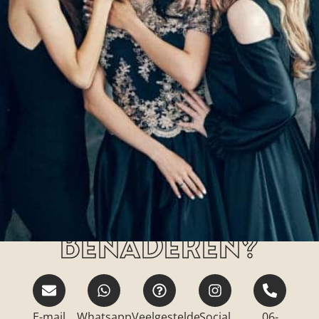
Hoe kan jij ons
benaderen?
E-mail
Whatsapp
Veelgestelde
Social
06-