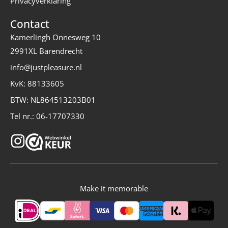
Privacyverklaring
Contact
Kamerlingh Onnesweg 10
2991XL Barendrecht
info@justpleasure.nl
KvK: 88133605
BTW: NL864513203B01
Tel nr.: 06-17707330
I
n
s
t
Make it memorable
a
g