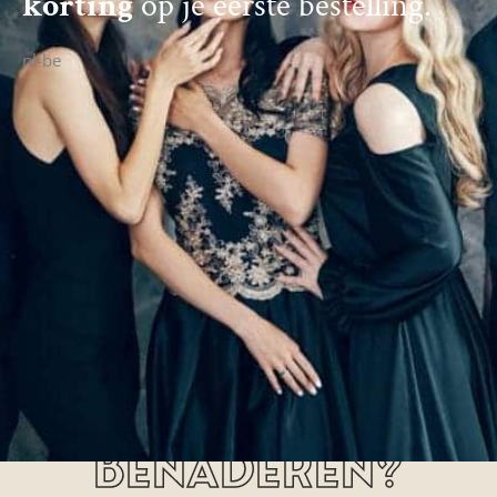
korting
op je eerste bestelling.
nl-be
Hoe kan jij ons
benaderen?