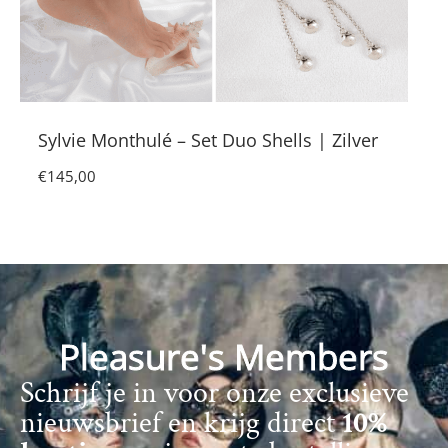
Sylvie Monthulé – Set Duo Shells | Zilver
€
145,00
Pleasure's Members
Schrijf je in voor onze exclusieve
nieuwsbrief en krijg direct
10%