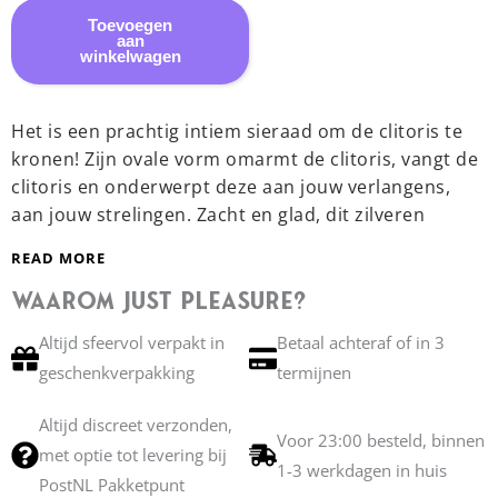
Toevoegen
aan
winkelwagen
Het is een prachtig intiem sieraad om de clitoris te
kronen! Zijn ovale vorm omarmt de clitoris, vangt de
clitoris en onderwerpt deze aan jouw verlangens,
aan jouw strelingen. Zacht en glad, dit zilveren
clitoris sieraad omarmt heerlijk de anatomische
READ MORE
vorm van je schaamstreek.
Gevangen in het web ontwaakt de clitoris, stijgt op,
Waarom Just Pleasure?
om je te betoveren! Een opwindend juweel voor
Altijd sfeervol verpakt in
Betaal achteraf of in 3
plezier! Een subliem zicht op de clitoris omringd
geschenkverpakking
termijnen
door zilver en gekroond met prachtige saffierblauwe
kristallen…
Altijd discreet verzonden,
Nodig je vingers uit in de betoverende opening van het
Voor 23:00 besteld, binnen
met optie tot levering bij
sieraad om het object van je verlangen te strelen en
1-3 werkdagen in huis
PostNL Pakketpunt
bezwijk voor de magie van genot!