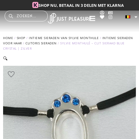
Spring naar de inhoud
SHOP NU, BETAAL IN 3 DELEN MET KLARNA
Search
Search
HOME
/
SHOP
/
INTIEME SIERADEN VAN SYLVIE MONTHULE
/
INTIEME SIERADEN
VOOR HAAR
/
CLITORIS SIERADEN
/ SYLVIE MONTHULÉ – CLIT SIERAAD BLUE
CRYSTAL | ZILVER
🔍