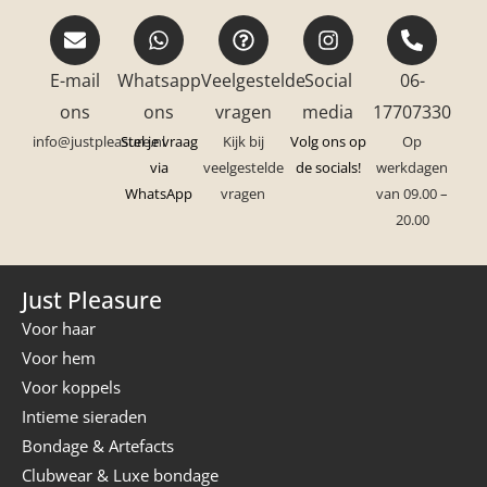
E-mail
Whatsapp
Veelgestelde
Social
06-
ons
ons
vragen
media
17707330
info@justpleasure.nl
Stel je vraag
Kijk bij
Volg ons op
Op
via
veelgestelde
de socials!
werkdagen
WhatsApp
vragen
van 09.00 –
20.00
Just Pleasure
Voor haar
Voor hem
Voor koppels
Intieme sieraden
Bondage & Artefacts
Clubwear & Luxe bondage