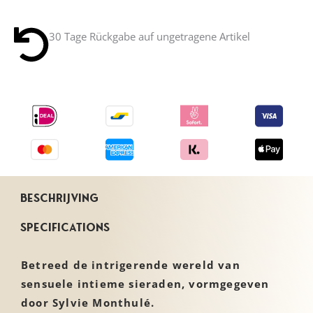
Een intiem sieraad, puur en prachtig om te laten
ontdekken door je partner voor opwindende spelletjes!
30 Tage Rückgabe auf ungetragene Artikel
Ontworpen door designer Sylvie Monthulé
Met de hand gemaakt in Frankrijk
Beschikbaar in 6 verschillende maten
Lees meer →
Beschrijving
Specifications
Betreed de intrigerende wereld van
sensuele intieme sieraden, vormgegeven
door Sylvie Monthulé.