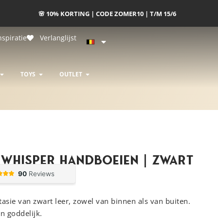
nspiratie
Verlanglijst
R & LUXE BONDAGE
OPEN DESIGNERS
OPEN TOYS
OPEN OUTLET
TOYS
OUTLET
 Whisper Handboeien | Zwart
tasie van zwart leer, zowel van binnen als van buiten.
en goddelijk.