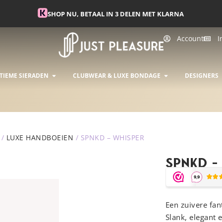
🌸 10% KORTING | CODE ZOMER10 | T/M 15/6
Account
I
INGERIE
OPEN INTIEME SIERADEN
OPEN CLUBWEA
TIEME SIERADEN
CLUBWEAR & LUXE BONDAGE
DESIGNERS
/
LUXE HANDBOEIEN
/ SPNKD – WHISPER
SPNKD –
Een zuivere fan
Slank, elegant 