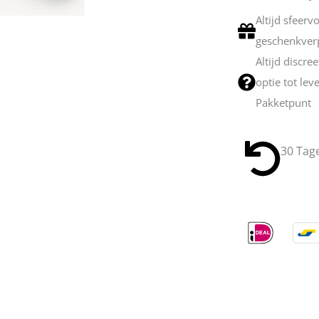
Altijd sfeerv
geschenkver
Altijd discre
optie tot lev
Pakketpunt
30 Tag