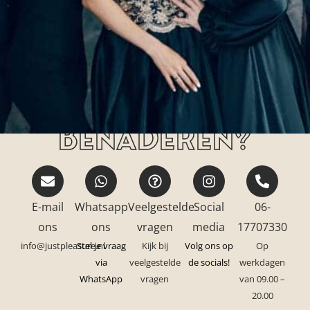
Hoe kan jij ons
benaderen?
E-mail
Whatsapp
Veelgestelde
Social
06-
ons
ons
vragen
media
17707330
info@justpleasure.nl
Stel je vraag
Kijk bij
Volg ons op
Op
via
veelgestelde
de socials!
werkdagen
WhatsApp
vragen
van 09.00 –
20.00