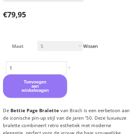
€
79,95
Bracli
Maat
Wissen
|
Bettie
Page
+
-
Bralette
aantal
Toevoegen
aan
winkelwagen
De
Bettie Page Bralette
van Bracli is een eerbetoon aan
de iconische pin-up stijl van de jaren ’50. Deze luxueuze
bralette combineert retro esthetiek met moderne
elegantie, perfect voor de vrouw die haar vrouwelijke