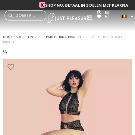
Spring
SHOP NU, BETAAL IN 3 DELEN MET KLARNA
naar
Search
Search
de
inhoud
HOME
/
SHOP
/
LINGERIE
/
PARELSTRING BRALETTES
/ BRACLI | BETTIE PAGE
BRALETTE
🔍