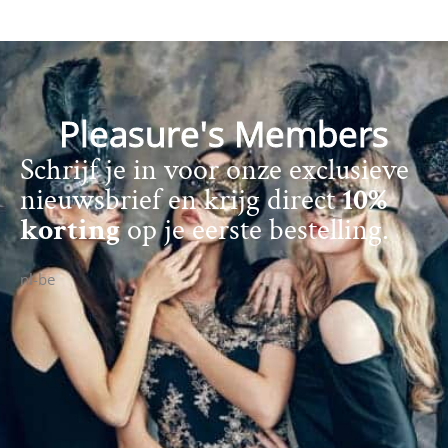
Pleasure's Members
Schrijf je in voor onze exclusieve
nieuwsbrief en krijg direct
10%
korting
op je eerste bestelling.
nl-be