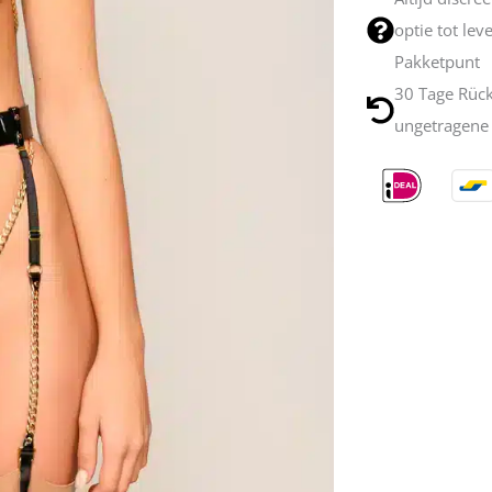
optie tot lev
Pakketpunt
30 Tage Rüc
ungetragene 