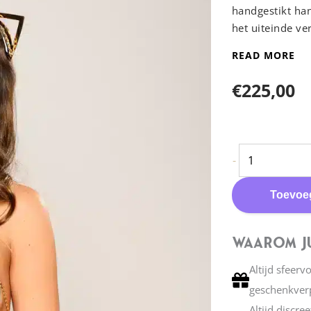
handgestikt han
het uiteinde v
gemaakt en is u
READ MORE
Handmade to 
€
225,00
bestelling, met
2 Lux
Zwart
Fräulein
-
Leren
Kink
Embos
-
Toevoe
Hand
Rica
Veren
Waarom Ju
Teaser
Altijd sfeerv
aantal
geschenkver
Altijd discre