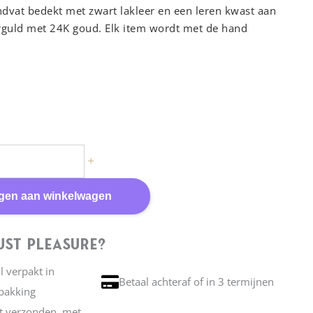
dvat bedekt met zwart lakleer en een leren kwast aan
erguld met 24K goud. Elk item wordt met de hand
niek!
order:
Alle producten van Fräulein Kink worden op
 de hand gemaakt in Berlijn.
e zwarte struisvogelveren
 lakleren bedekt handgestikt metalen handvat
+
 kwast aan het uiteinde verguld met 24K goud
sed Fräulein Kink Logo
gen aan winkelwagen
made to order
st Pleasure?
ol verpakt in
Betaal achteraf of in 3 termijnen
pakking
et verzonden, met