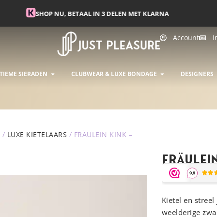
🌸 10% KORTING | CODE ZOMER10 | T/M 15/6
Account
I
INGERIE
OPEN INTIEME SIERADEN
OPEN CLUBWEA
TIEME SIERADEN
CLUBWEAR & LUXE BONDAGE
DESIGNERS
/
LUXE KIETELAARS
/ FRÄULEIN KINK –
Fräulein
Kietel en stree
weelderige zwar