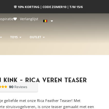
nspiratie
Verlanglijst
R & LUXE BONDAGE
OPEN DESIGNERS
OPEN TOYS
OPEN OUTLET
TOYS
OUTLET
 Kink – Rica Veren Teaser
l je geliefde met onze Rica Feather Teaser! Met
te struisvogelveren, is onze teaser gemaakt met een