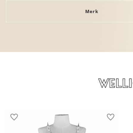
Merk
Well