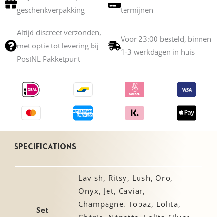
geschenkverpakking
termijnen
Glanzend Patent Leer gevoerd met metallic
leer
Altijd discreet verzonden,
SWAROVSKI® Kristallen met Gouden Rand
Voor 23:00 besteld, binnen
met optie tot levering bij
18K Gouden Accenten
1-3 werkdagen in huis
PostNL Pakketpunt
Ingegraveerd Fraulein Kink Logo
Handmade To Order
Specifications
Lavish, Ritsy, Lush, Oro,
Onyx, Jet, Caviar,
Champagne, Topaz, Lolita,
Set
Chèrie, Nénette, Lolita Silver,