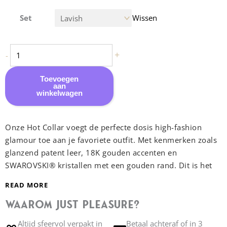
Fraulein
Set
Wissen
Kink
-
Hot
+
-
Halsband
aantal
Toevoegen
aan
winkelwagen
Onze Hot Collar voegt de perfecte dosis high-fashion
glamour toe aan je favoriete outfit. Met kenmerken zoals
glanzend patent leer, 18K gouden accenten en
SWAROVSKI® kristallen met een gouden rand. Dit is het
ideale statement piece!
READ MORE
Waarom Just Pleasure?
Handmade to order:
Alle producten van Fraulein Kink
worden op bestelling, met de hand gemaakt in Berlijn.
Altijd sfeervol verpakt in
Betaal achteraf of in 3