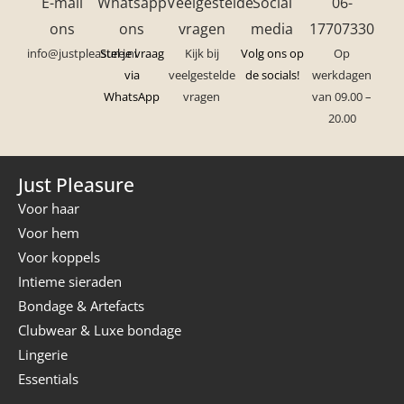
E-mail
Whatsapp
Veelgestelde
Social
06-
ons
ons
vragen
media
17707330
info@justpleasure.nl
Stel je vraag
Kijk bij
Volg ons op
Op
via
veelgestelde
de socials!
werkdagen
WhatsApp
vragen
van 09.00 –
20.00
Just Pleasure
Voor haar
Voor hem
Voor koppels
Intieme sieraden
Bondage & Artefacts
Clubwear & Luxe bondage
Lingerie
Essentials