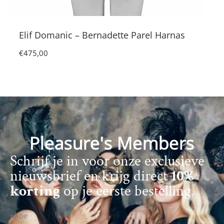
Elif Domanic – Bernadette Parel Harnas
€
475,00
Pleasure's Members
Schrijf je in voor onze exclusieve
nieuwsbrief en krijg direct
10%
korting
op je eerste bestelling.
nl-be