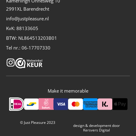
Kamerlingh Onnesweg 10
2991XL Barendrecht
info@justpleasure.nl
KvK: 88133605
BTW: NL864513203B01
Tel nr.: 06-17707330
I
n
s
t
Make it memorable
a
g
r
a
© Just Pleasure 2023
design & development
door
Kersvers Digital
m