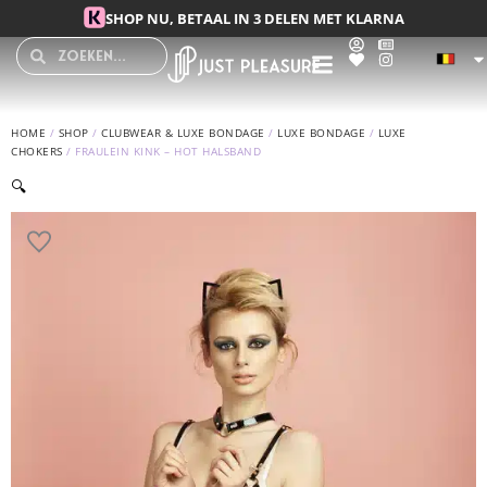
Spring
SHOP NU, BETAAL IN 3 DELEN MET KLARNA
naar
Search
Search
de
inhoud
HOME
/
SHOP
/
CLUBWEAR & LUXE BONDAGE
/
LUXE BONDAGE
/
LUXE
CHOKERS
/ FRAULEIN KINK – HOT HALSBAND
🔍