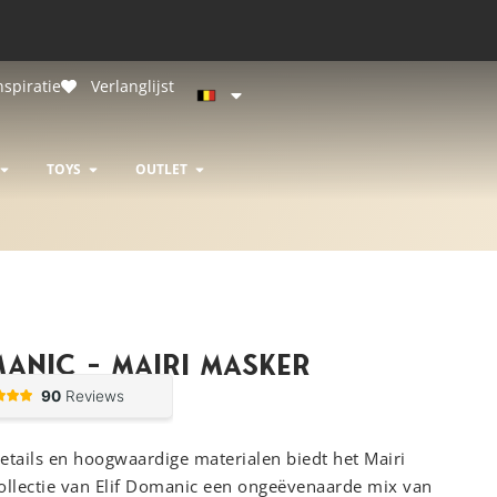
nspiratie
Verlanglijst
R & LUXE BONDAGE
OPEN DESIGNERS
OPEN TOYS
OPEN OUTLET
TOYS
OUTLET
manic – Mairi Masker
etails en hoogwaardige materialen biedt het Mairi
collectie van Elif Domanic een ongeëvenaarde mix van