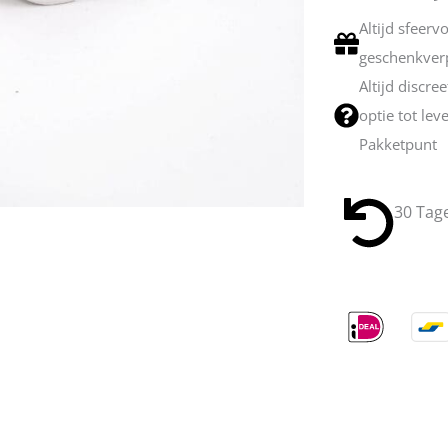
Altijd sfeerv
geschenkver
Altijd discre
optie tot lev
Pakketpunt
30 Tag