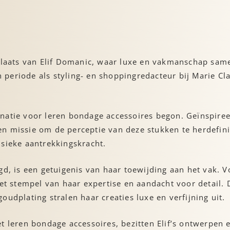
rkplaats van Elif Domanic, waar luxe en vakmanschap sa
periode als styling- en shoppingredacteur bij Marie Cl
ascinatie voor leren bondage accessoires begon. Geïnspi
n missie om de perceptie van deze stukken te herdefini
nsieke aantrekkingskracht.
gd, is een getuigenis van haar toewijding aan het vak. V
het stempel van haar expertise en aandacht voor detail. 
udplating stralen haar creaties luxe en verfijning uit.
t leren bondage accessoires, bezitten Elif’s ontwerpen e