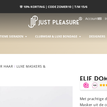
🌸 10% KORTING | CODE ZOMER10 | T/M 15/6
Account
I
INGERIE
OPEN INTIEME SIERADEN
OPEN CLUBWEA
TIEME SIERADEN
CLUBWEAR & LUXE BONDAGE
DESIGNERS
R HAAR
/
LUXE MASKERS &
Elif Do
Met prachtige d
Masker uit de 