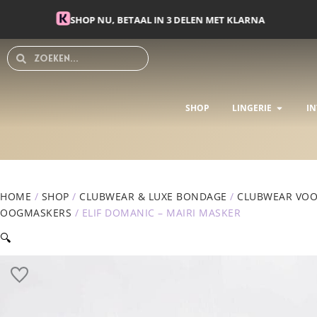
Spring
SHOP NU, BETAAL IN 3 DELEN MET KLARNA
naar
de
Search
Search
inhoud
OPEN L
SHOP
LINGERIE
IN
HOME
/
SHOP
/
CLUBWEAR & LUXE BONDAGE
/
CLUBWEAR VOO
OOGMASKERS
/ ELIF DOMANIC – MAIRI MASKER
🔍