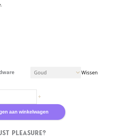
e.
tem word op bestelling gemaakt en heeft
langere levertijd
gemaakt
Elk item van Elif Domanic wordt volledig met
emaakt in Moda, Istanbul van het allerbeste kalfsleer,
ste toewijding en concentratie vereist vanwege de
se van het werken met deze leersoort.
rdware
Wissen
Domanic
Sinds de oprichting in 2012 heeft Elif Domanic
n inspireren door de bondagecultuur, met als doel het
 van fetisjisme, waarbij een perfecte balans tussen
+
 en functionaliteit wordt behouden.
gen aan winkelwagen
st Pleasure?