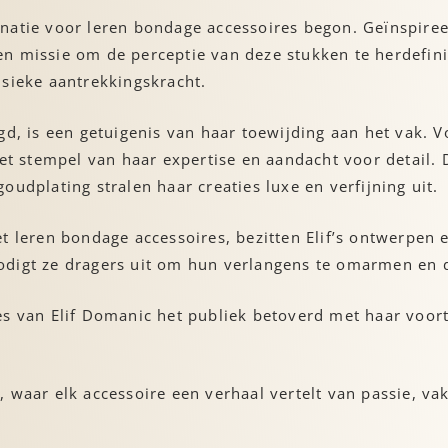
ascinatie voor leren bondage accessoires begon. Geïnspi
n missie om de perceptie van deze stukken te herdefini
nsieke aantrekkingskracht.
gd, is een getuigenis van haar toewijding aan het vak. V
het stempel van haar expertise en aandacht voor detail. 
udplating stralen haar creaties luxe en verfijning uit.
t leren bondage accessoires, bezitten Elif’s ontwerpen e
digt ze dragers uit om hun verlangens te omarmen en de 
es van Elif Domanic het publiek betoverd met haar voo
, waar elk accessoire een verhaal vertelt van passie, 