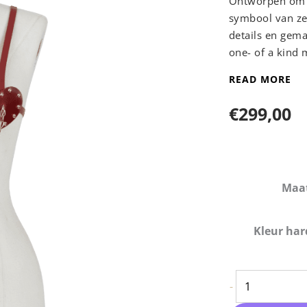
Ontworpen om t
symbool van ze
details en gema
one- of a kind 
READ MORE
LET OP: Dit i
een langere l
€
299,00
Hand
de hand g
wat uiter
Elif Domanic 
Maa
delicates
Elif 
zich late
Kleur ha
belichten
esthetiek
-
Lees meer →