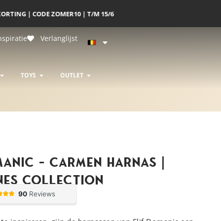
nspiratie
Verlanglijst
R & LUXE BONDAGE
OPEN DESIGNERS
OPEN TOYS
OPEN OUTLET
TOYS
OUTLET
manic – Carmen Harnas |
nes Collection