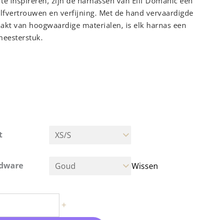
e inspireren, zijn de harnassen van Elif Domanic een
lfvertrouwen en verfijning. Met de hand vervaardigde
akt van hoogwaardige materialen, is elk harnas een
meesterstuk.
tem word op bestelling gemaakt en heeft hierdoor
evertijd
gemaakt
Elk item van Elif Domanic wordt volledig met
emaakt in Moda, Istanbul van het allerbeste kalfsleer,
ste toewijding en concentratie vereist vanwege de
- Carmen Harnas | Valentines Collection aantal
t
se van het werken met deze leersoort.
Domanic
Sinds de oprichting in 2012 heeft Elif Domanic
n inspireren door de bondagecultuur, met als doel het
rdware
Wissen
 van fetisjisme, waarbij een perfecte balans tussen
 en functionaliteit wordt behouden.
+