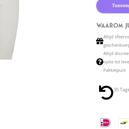
Toevoe
Waarom Ju
Altijd sfeerv
geschenkver
Altijd discre
optie tot lev
Pakketpunt
30 Tag