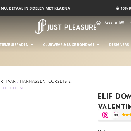
🌸 10% KORTING | CODE ZOMER10 | T/M 15/6
Account
I
INGERIE
OPEN INTIEME SIERADEN
OPEN CLUBWEA
TIEME SIERADEN
CLUBWEAR & LUXE BONDAGE
DESIGNERS
R HAAR
/
HARNASSEN, CORSETS &
COLLECTION
Elif Do
Valenti